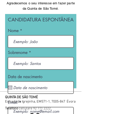
Agradecemos o seu interesse em fazer parte
da Quinta de São Tomé.
CANDIDATURA ESPONTÂNEA
Nome
Sobrenome
Data de nascimento
QUINTA DE SÃO TOMÉ
Estrada da Igrejinha, EM571-1,
7005-847
Évora
Email
Telefono
cellulare
92 771 2222