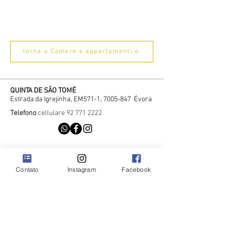
torna a Camere e appartamenti
QUINTA DE SÃO TOMÉ
Estrada da Igrejinha, EM571-1,
7005-847
Évora
Telefono
cellulare
92 771 2222
Contato
Instagram
Facebook
Contatto
Recrutamento